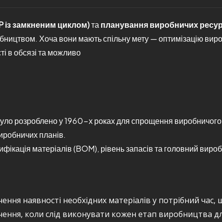
P із замкненим циклом)
та
планування виробничих ресурс
бництвом. Хоча вони мають спільну мету — оптимізацію виро
і в обсязі та можливо
уло розроблено у 1960-х роках для спрощення виробничого
виробничих планів.
ифікація матеріалів (BOM), рівень запасів та головний вироб
ення наявності необхідних матеріалів у потрібний час, 
ення, коли слід виконувати кожен етап виробництва дл