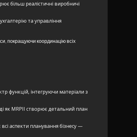
орює більш реалістичні виробничі
бухгалтерію та управління
урси, покращуючи координацію всіх
тр функцій, інтегруючи матеріали з
ді як MRPII створює детальний план
всі аспекти планування бізнесу —