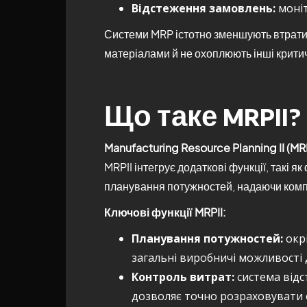
Відстеження замовлень:
моніт
Системи MRP істотно зменшують втрати м
матеріалами й не охоплюють інші критич
Що таке MRPII?
Manufacturing Resource Planning II (MRP
MRPII інтегрує додаткові функції, такі
планування потужностей, надаючи комп
Ключові функції MRPII:
Планування потужностей:
окрі
загальні виробничі можливості
Контроль витрат:
система відс
дозволяє точно розраховувати 