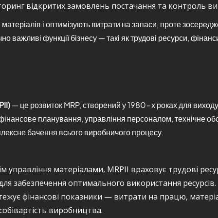
оринг відкритих замовлень постачання та контроль ви
атеріалів і оптимізують витрати на запаси, проте зосередж
но важливі функції бізнесу — такі як трудові ресурси, фінан
II)
— це розвиток MRP, створений у 1980-х роках для виходу
 як фінансове планування, управління персоналом, технічне 
лексне бачення всього виробничого процесу.
м управління матеріалами, MRPII враховує трудові рес
 для забезпечення оптимального використання ресурсів.
тежує фінансові показники — витрати на працю, матері
собівартість виробництва.