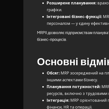
Розширене планування:
врахов
графіки.
Інтегровані бізнес-функції:
MRP
персоналом — у єдину ефективн
MRPII дозволяє підприємствам планувати
бізнес-процесів.
Основні відмін
Обсяг:
MRP зосереджений на пла
іншими аспектами бізнесу.
Планування потужностей:
MRP 
ресурсів, включно з трудовими 
Інтеграція:
MRP орієнтований пе
фінанси, HR та операції.