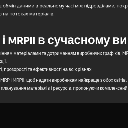
є обмін даними в реальному часі між підрозділами, по
о на потоках матеріалів.
 і MRPII в сучасному в
інням матеріалами та дотриманням виробничих графіків, MRP
ції.
 прозорості та ефективності на всіх рівнях.
MRP і MRPII, щоб надати виробникам найкраще з обох світів.
планування матеріалів і ресурсів, пропонуючи комплексний і