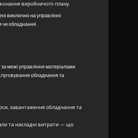
конання виробничого плану.
ені виключно на управлінні
си чи обладнання.
 за межі управління матеріалами.
обслуговування обладнання та
урси, завантаження обладнання та
али та накладні витрати — що