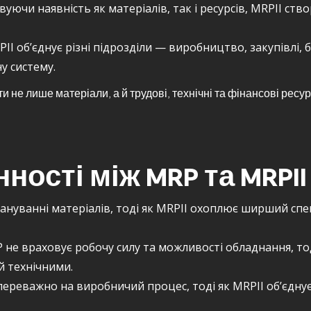
уючи наявність як матеріалів, так і ресурсів, MRPII ств
II об’єднує різні підрозділи — виробництво, закупівлі, 
у систему.
 не лише матеріали, а й трудові, технічні та фінансові рес
ності між MRP та MRPII
нуванні матеріалів, тоді як MRPII охоплює ширший спек
не враховує робочу силу та можливості обладнання, то
й технічними.
реважно на виробничий процес, тоді як MRPII об’єднує 