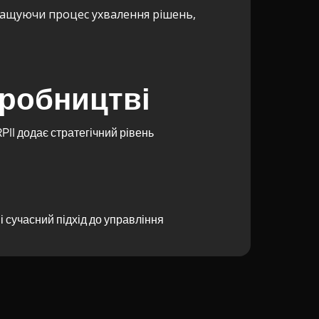
кращуючи процес ухвалення рішень,
иробництві
II додає стратегічний рівень
 сучасний підхід до управління