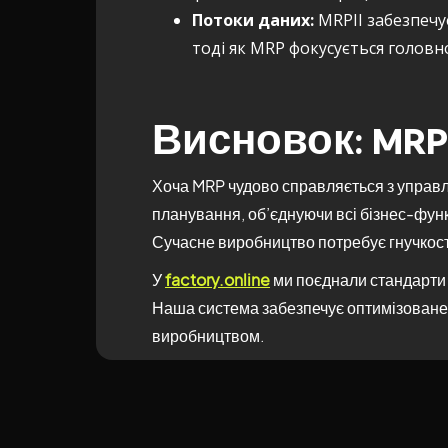
Потоки даних:
MRPII забезпечу
тоді як MRP фокусується головн
Висновок: MRP
Хоча MRP чудово справляється з управл
планування, об’єднуючи всі бізнес-функ
Сучасне виробництво потребує гнучкості,
У
factory.online
ми поєднали стандарти 
Наша система забезпечує оптимізоване 
виробництвом.