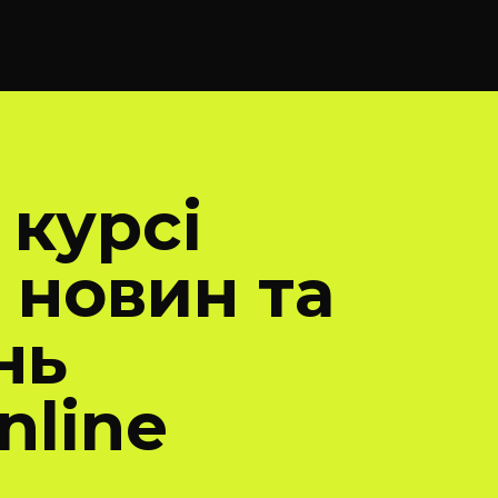
 курсі
 новин та
нь
nline