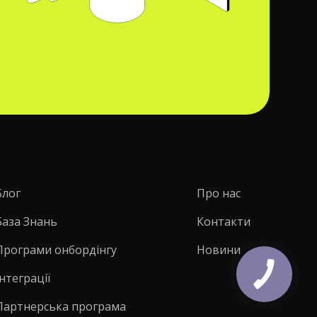
РЕСУРСИ
ПРО НАС
Блог
Про нас
База Знань
Контакти
Програми онбордінгу
Новини
Інтеграції
Партнерська програма