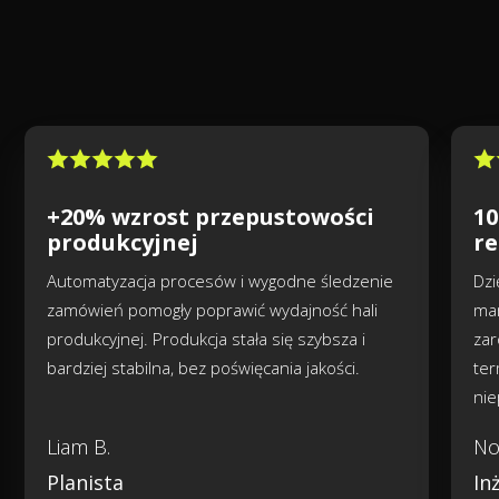
+20% wzrost przepustowości
10
produkcyjnej
re
Automatyzacja procesów i wygodne śledzenie
Dzi
zamówień pomogły poprawić wydajność hali
mam
produkcyjnej. Produkcja stała się szybsza i
zar
bardziej stabilna, bez poświęcania jakości.
ter
nie
Liam B.
No
Planista
In